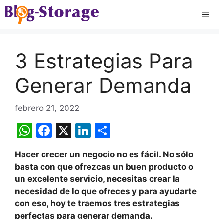
Saltar
Me
al
contenido
3 Estrategias Para
Generar Demanda
febrero 21, 2022
W
F
X
Li
C
h
a
n
o
Hacer crecer un negocio no es fácil.
No sólo
at
c
k
m
basta con que ofrezcas un buen producto o
s
e
e
p
un excelente servicio, necesitas crear la
A
b
dI
ar
necesidad de lo que ofreces y para ayudarte
con eso, hoy te traemos tres estrategias
p
o
n
tir
perfectas para generar demanda.