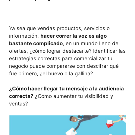
p
o
k
Ya sea que vendas productos, servicios o
información,
hacer correr la voz
es algo
bastante complicado
, en un mundo lleno de
ofertas, ¿cómo lograr destacarte? Identificar las
estrategias correctas para comercializar tu
negocio puede compararse con descifrar qué
fue primero, ¿el huevo o la gallina?
¿Cómo hace
r
llegar
t
u mensaje a la audiencia
correcta?
¿Cómo aumentar tu visibilidad y
ventas?