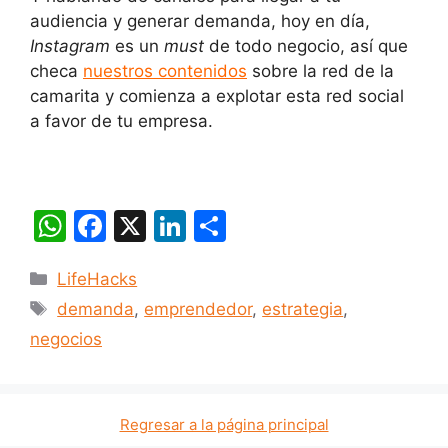
audiencia y generar demanda, hoy en día,
Instagram
es un
must
de todo negocio, así que
checa
nuestros contenidos
sobre la red de la
camarita y comienza a explotar esta red social
a favor de tu empresa.
W
F
X
Li
C
h
a
n
o
Categorías
LifeHacks
at
c
k
m
Etiquetas
demanda
,
emprendedor
,
estrategia
,
s
e
e
p
negocios
A
b
dI
ar
p
o
n
tir
p
o
Regresar a la página principal