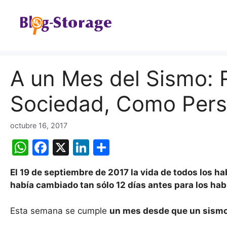
Saltar
al
contenido
A un Mes del Sismo:
Sociedad, Como Per
octubre 16, 2017
W
F
X
Li
C
h
a
n
o
El 19 de septiembre de 2017 la vida de todos los h
at
c
k
m
había cambiado tan sólo 12 días antes para los hab
s
e
e
p
A
b
dI
ar
Esta semana se cumple
un mes desde que un sismo 