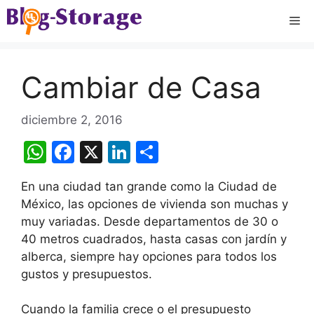
Saltar
Me
al
contenido
Cambiar de Casa
diciembre 2, 2016
W
F
X
Li
C
h
a
n
o
En una ciudad tan grande como la Ciudad de
at
c
k
m
México, las opciones de vivienda son muchas y
s
e
e
p
muy variadas. Desde departamentos de 30 o
A
b
dI
ar
40 metros cuadrados, hasta casas con jardín y
alberca, siempre hay opciones para todos los
p
o
n
tir
gustos y presupuestos.
p
o
k
Cuando la familia crece o el presupuesto