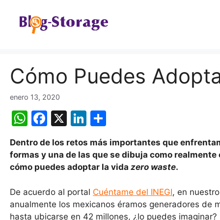
Saltar
al
contenido
Cómo Puedes Adoptar
enero 13, 2020
W
F
X
Li
C
h
a
n
o
Dentro de los retos más importantes que enfrenta
at
c
k
m
formas y una de las que se dibuja como realmente e
s
e
e
p
cómo puedes adoptar la vida
zero waste
.
A
b
dI
ar
De acuerdo al portal
Cuéntame del INEGI
, en nuestr
p
o
n
tir
anualmente los mexicanos éramos generadores de má
p
o
hasta ubicarse en 42 millones, ¿lo puedes imaginar?