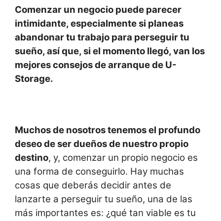
h
a
n
o
Comenzar un negocio puede parecer
at
c
k
m
intimidante, especialmente si planeas
s
e
e
p
abandonar tu trabajo para perseguir tu
A
b
dI
ar
sueño, así que, si el momento llegó, van los
p
o
n
tir
mejores consejos de arranque de U-
p
o
Storage.
k
Muchos de nosotros tenemos el profundo
deseo de ser dueños de nuestro propio
destino
, y, comenzar un propio negocio es
una forma de conseguirlo. Hay muchas
cosas que deberás decidir antes de
lanzarte a perseguir tu sueño, una de las
más importantes es: ¿qué tan viable es tu