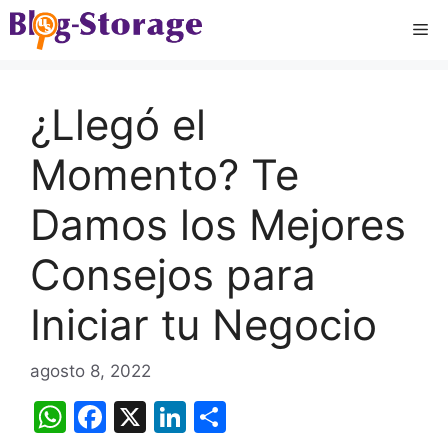
Saltar
Me
al
contenido
¿Llegó el
Momento? Te
Damos los Mejores
Consejos para
Iniciar tu Negocio
agosto 8, 2022
W
F
X
Li
C