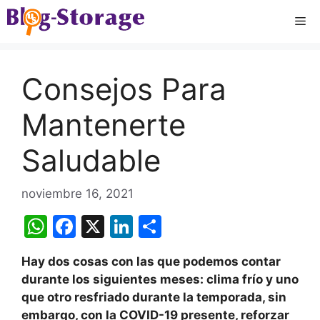
Saltar
Me
al
contenido
Consejos Para
Mantenerte
Saludable
noviembre 16, 2021
W
F
X
Li
C
h
a
n
o
Hay dos cosas con las que podemos contar
at
c
k
m
durante los siguientes meses
: clima frío y
uno
s
e
e
p
que otro resfriado durante la temporada, sin
A
b
dI
ar
embargo, con la COVID-19 presente, reforzar