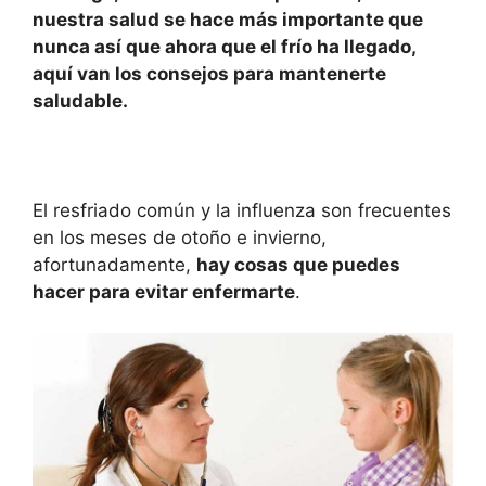
nuestra salud se hace más importante que
p
o
n
tir
nunca así que ahora que el frío ha llegado,
p
o
aquí van los consejos para mantenerte
k
saludable.
El resfriado común y la influenza son frecuentes
en los meses de otoño e invierno,
afortunadamente,
hay cosas que puede
s
hacer para evitar enfermar
t
e
.