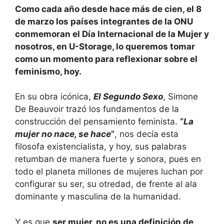
h
a
n
o
Como cada año desde hace más de cien, el 8
at
c
k
m
de marzo los países integrantes de la ONU
s
e
e
p
conmemoran el Día Internacional de la Mujer y
A
b
dI
ar
nosotros, en U-Storage, lo queremos tomar
como un momento para reflexionar sobre el
p
o
n
tir
feminismo, hoy.
p
o
k
En su obra icónica,
El Segundo Sexo
, Simone
De Beauvoir trazó los fundamentos de la
construcción del pensamiento feminista.
“
La
mujer no nace, se hace
”
, nos decía esta
filosofa existencialista, y hoy, sus palabras
retumban de manera fuerte y sonora, pues en
todo el planeta millones de mujeres luchan por
configurar su ser, su otredad, de frente al ala
dominante y masculina de la humanidad.
Y es que
ser mujer, no es una definición de