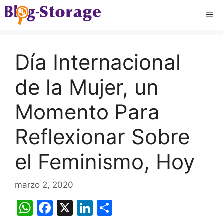
Saltar
Me
al
contenido
Día Internacional
de la Mujer, un
Momento Para
Reflexionar Sobre
el Feminismo, Hoy
marzo 2, 2020
W
F
X
Li
C