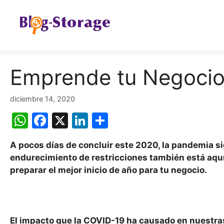
Saltar
al
contenido
Emprende tu Negocio
diciembre 14, 2020
W
F
X
Li
C
h
a
n
o
A pocos días de concluir este 2020, la pandemia si
at
c
k
m
endurecimiento de restricciones también está aquí
s
e
e
p
preparar el mejor inicio de año para tu negocio.
A
b
dI
ar
p
o
n
tir
p
o
El impacto que la COVID-19 ha causado en nuestra