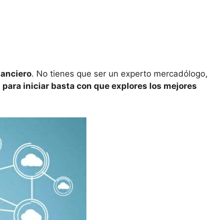
nanciero
. No tienes que ser un experto mercadólogo,
o
para iniciar basta con que e
xplor
es
los mejores