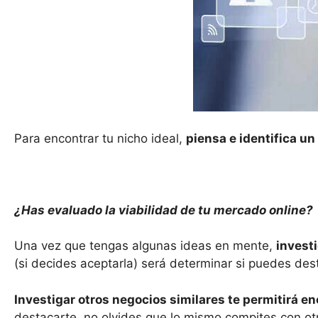
Para encontrar tu nicho ideal,
piensa e identifica un
¿Ha
s
evaluado la viabilidad de
t
u mercado online?
Una vez que tengas algunas ideas en mente,
invest
(si decides aceptarla) será determinar si puedes dest
Investigar otros negocios similares te permitirá en
destacarte, no olvides que lo mismo compites con o