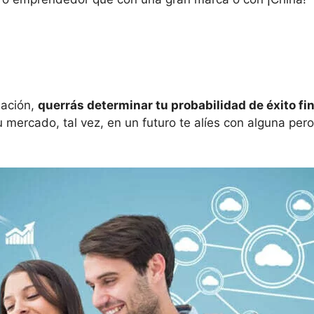
uación,
querrá
s
determinar
t
u probabilidad de éxito fi
u mercado, tal vez, en un futuro te alíes con alguna per