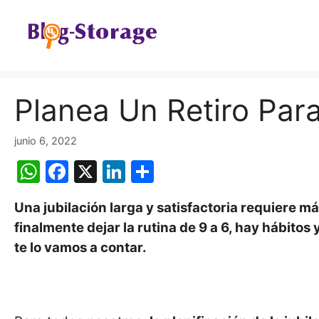
Saltar
al
contenido
Planea Un Retiro Para
junio 6, 2022
W
F
X
Li
C
h
a
n
o
Una jubilación larga y satisfactoria requiere m
at
c
k
m
finalmente dejar la rutina de 9 a 6, hay hábito
s
e
e
p
te lo vamos a contar.
A
b
dI
ar
p
o
n
tir
p
o