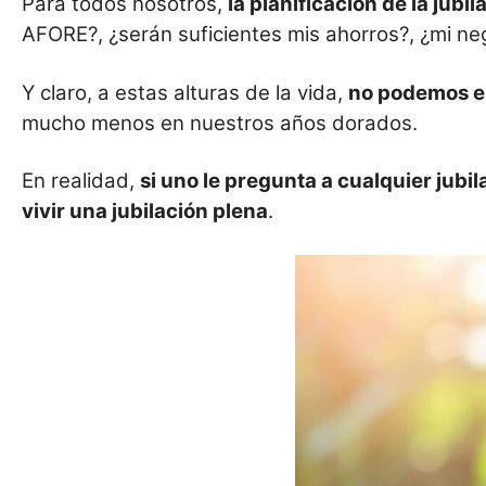
Para todos nosotros,
l
a planificación de la jubi
k
AFORE?, ¿serán suficientes mis ahorros?, ¿mi nego
Y claro, a estas alturas de la vida,
no podemos 
mucho menos en nuestros años dorados.
En realidad,
si uno le pregunta a cualquier jubi
vivir una jubilación plena
.