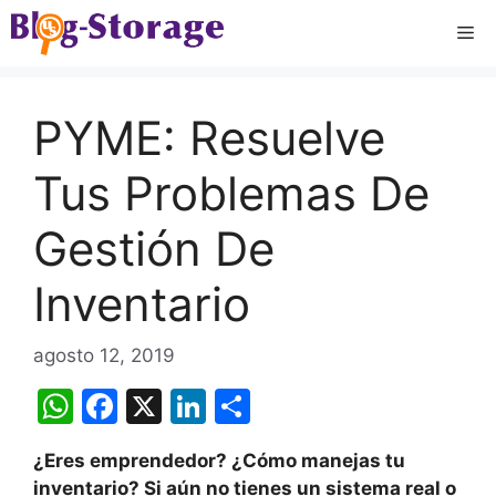
Saltar
Me
al
contenido
PYME: Resuelve
Tus Problemas De
Gestión De
Inventario
agosto 12, 2019
W
F
X
Li
C
h
a
n
o
¿Eres emprendedor?
¿Cómo manejas tu
at
c
k
m
inventario? Si
aún no tienes un sistema real o