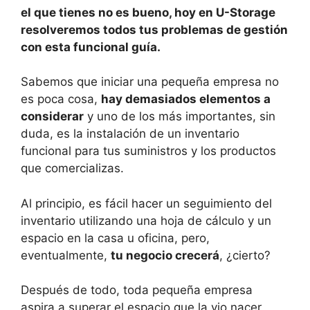
s
e
e
p
el que tienes no es bueno, hoy en U-Storage
A
b
dI
ar
resolveremos todos tus problemas de gestión
con esta funcional guía.
p
o
n
tir
p
o
Sabemos que iniciar una pequeña empresa no
k
es poca cosa,
hay demasiados elementos a
considerar
y uno de los más importantes, sin
duda, es la instalación de un inventario
funcional para tus suministros y los productos
que comercializas.
Al principio, es fácil hacer un seguimiento del
inventario utilizando una hoja de cálculo y un
espacio en la casa u oficina, pero,
eventualmente,
tu negocio crecerá
, ¿cierto?
Después de todo, toda pequeña empresa
aspira a superar el espacio que la vio nacer,