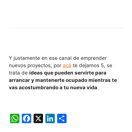
Y justamente en ese canal de emprender
nuevos proyectos, por
acá
te dejamos 5, se
trata de
ideas que pueden servirte para
arrancar y mantenerte ocupado mientras te
vas acostumbrando a tu nueva vida
.
W
F
X
Li
C
h
a
n
o