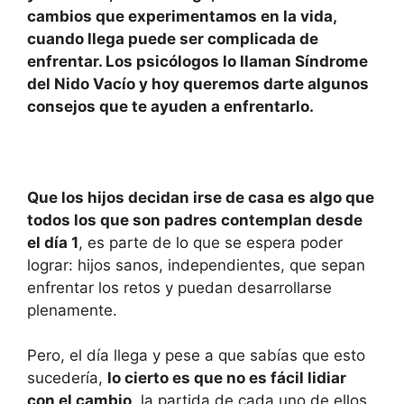
s
e
e
p
cambios que experimentamos en la vida,
A
b
dI
ar
cuando llega puede ser complicada de
enfrentar. Los psicólogos lo llaman Síndrome
p
o
n
tir
del Nido Vacío y hoy queremos darte algunos
p
o
consejos que te ayuden a enfrentarlo.
k
Que los hijos decidan irse de casa es algo que
todos los que son padres contemplan desde
el día 1
, es parte de lo que se espera poder
lograr: hijos sanos, independientes, que sepan
enfrentar los retos y puedan desarrollarse
plenamente.
Pero, el día llega y pese a que sabías que esto
sucedería,
lo cierto es que no es fácil lidiar
con el cambio
, la partida de cada uno de ellos