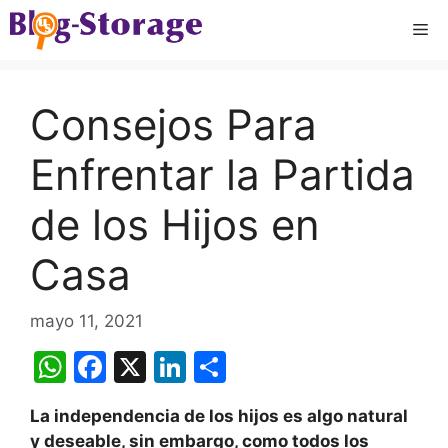
Saltar
Me
al
contenido
Consejos Para
Enfrentar la Partida
de los Hijos en
Casa
mayo 11, 2021
W
F
X
Li
C
h
a
n
o
La independencia de los hijos es algo natural
at
c
k
m
y deseable, sin embargo, como todos los