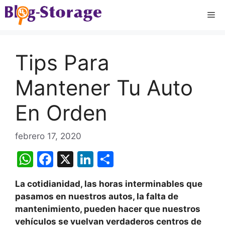
Saltar
Me
al
contenido
Tips Para
Mantener Tu Auto
En Orden
febrero 17, 2020
W
F
X
Li
C
h
a
n
o
La cotidianidad, las horas interminables que
at
c
k
m
pasamos en nuestros autos, la falta de
s
e
e
p
mantenimiento, pueden hacer que nuestros
A
b
dI
ar
vehículos se vuelvan verdaderos centros de