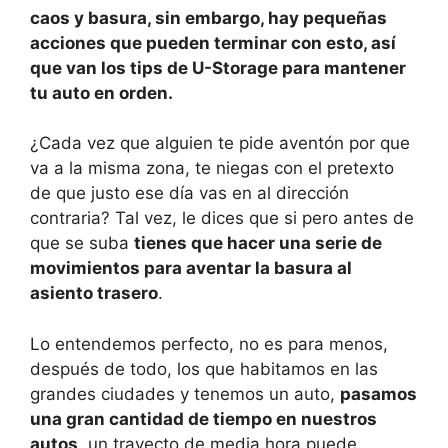
caos y basura, sin embargo, hay pequeñas
p
o
n
tir
acciones que pueden terminar con esto, así
p
o
que van los tips de U-Storage para mantener
k
tu auto en orden.
¿Cada vez que alguien te pide aventón por que
va a la misma zona, te niegas con el pretexto
de que justo ese día vas en al dirección
contraria? Tal vez, le dices que si pero antes de
que se suba
tienes que hacer una serie de
movimientos para aventar la basura al
asiento trasero
.
Lo entendemos perfecto, no es para menos,
después de todo, los que habitamos en las
grandes ciudades y tenemos un auto,
pasamos
una gran cantidad de tiempo en nuestros
autos
, un trayecto de media hora puede