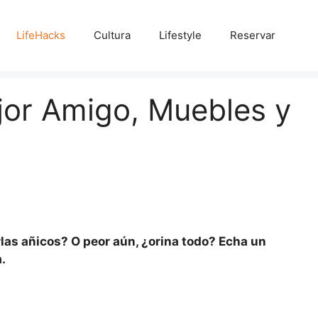
LifeHacks
Cultura
Lifestyle
Reservar
or Amigo, Muebles y
as añicos? O peor aún, ¿orina todo? Echa un
a.