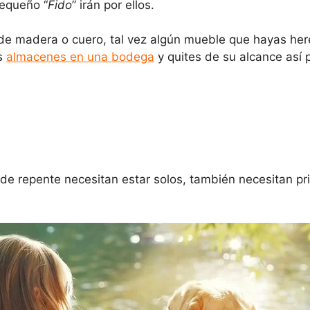
pequeño “
Fido
” irán por ellos.
de madera o cuero, tal vez algún mueble que hayas he
os
almacenes en una bodega
y quites de su alcance así p
 de repente necesitan estar solos, también necesitan p