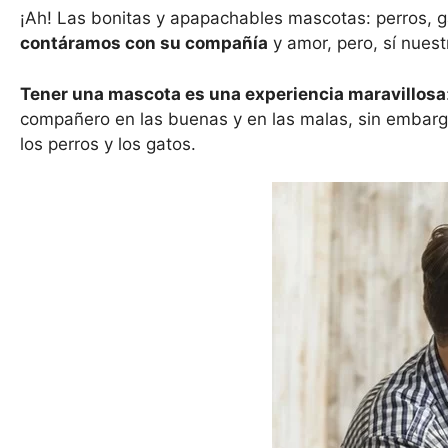
p
o
n
tir
¡Ah! Las bonitas y apapachables mascotas: perros, g
p
o
contáramos con su compañía
y amor, pero, sí nues
k
Tener una mascota es una experiencia maravillosa
compañero en las buenas y en las malas, sin embar
los perros y los gatos.