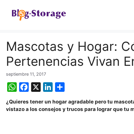
Saltar
al
contenido
Mascotas y Hogar: C
Pertenencias Vivan E
septiembre 11, 2017
W
F
X
Li
C
h
a
n
o
¿Quieres tener un hogar agradable pero tu mascot
at
c
k
m
vistazo a los consejos y trucos para lograr que t
s
e
e
p
A
b
dI
ar