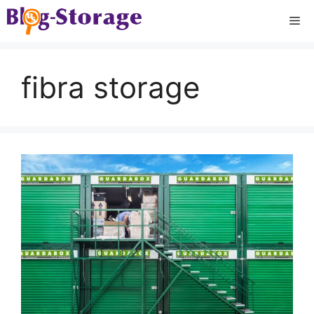
Saltar
Me
al
contenido
fibra storage