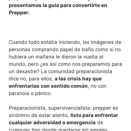
presentamos la guía para convertirte en
p
o
n
tir
Prepper
.
p
o
k
Cuando todo estaba iniciando, las imágenes de
personas comprando papel de baño como si no
hubiera un mañana le dieron la vuelta al
mundo, pero ¿es así como nos preparamos para
un desastre? La comunidad preparacionista
dice no, para ellos,
a las crisis hay que
enfrentarlas con sentido común
, no con
paranoia o pánico.
Preparacionista, supervivencialista:
prepper
es
sinónimo de estar atento,
listo para enfrentar
cualquier adversidad o emergencia
de
cualquier tipo desde quedarse sin empleo,