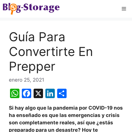
Saltar
Me
al
contenido
Guía Para
Convertirte En
Prepper
enero 25, 2021
W
F
X
Li
C
h
a
n
o
Si hay algo que la pandemia por COVID-19 nos
at
c
k
m
ha enseñado es que las emergencias y crisis
s
e
e
p
son completamente reales, así que ¿estás
A
b
dI
ar
preparado para un desastre? Hoy te