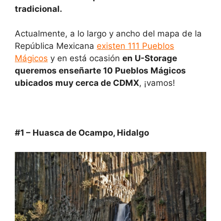
tradicional.
p
o
n
tir
p
o
Actualmente, a lo largo y ancho del mapa de la
k
República Mexicana
existen 111 Pueblos
Mágicos
y en está ocasión
en U-Storage
queremos enseñarte 10 Pueblos Mágicos
ubicados muy cerca de CDMX
, ¡vamos!
#1 – Huasca de Ocampo, Hidalgo