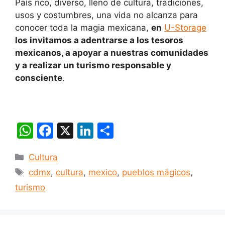
País rico, diverso, lleno de cultura, tradiciones,
usos y costumbres, una vida no alcanza para
conocer toda la magia mexicana,
en
U-Storage
los invitamos a adentrarse a los tesoros
mexicanos, a apoyar a nuestras comunidades
y a realizar un turismo responsable y
consciente
.
W
F
X
Li
C
h
a
n
o
Categorías
Cultura
at
c
k
m
Etiquetas
cdmx
,
cultura
,
mexico
,
pueblos mágicos
,
s
e
e
p
turismo
A
b
dI
ar
p
o
n
tir