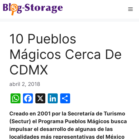
Saltar
Me
al
contenido
10 Pueblos
Mágicos Cerca De
CDMX
abril 2, 2018
W
F
X
Li
C
h
a
n
o
Creado en 2001 por la Secretaría de Turismo
at
c
k
m
(Sectur) el Programa Pueblos Mágicos busca
s
e
e
p
impulsar el desarrollo de algunas de las
A
b
dI
ar
localidades más representativas del México