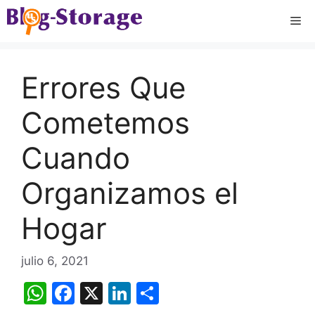
Saltar
Me
al
contenido
Errores Que
Cometemos
Cuando
Organizamos el
Hogar
julio 6, 2021
W
F
X
Li
C