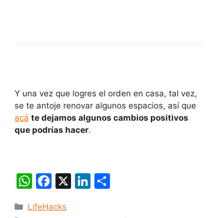
Y una vez que logres el orden en casa, tal vez,
se te antoje renovar algunos espacios, así que
acá
te dejamos algunos cambios positivos
que podrías hacer
.
W
F
X
Li
C
h
a
n
o
Categorías
LifeHacks
at
c
k
m