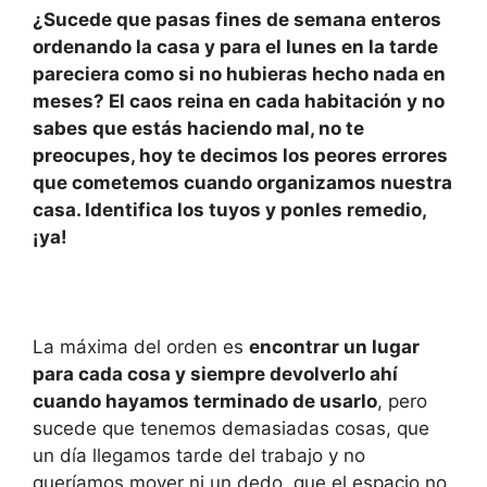
h
a
n
o
¿Sucede que pasas fines de semana enteros
at
c
k
m
ordenando la casa y para el lunes en la tarde
s
e
e
p
pareciera como si no hubieras hecho nada en
A
b
dI
ar
meses? El caos reina en cada habitación y no
sabes que estás haciendo mal, no te
p
o
n
tir
preocupes, hoy te decimos los peores errores
p
o
que cometemos cuando organizamos nuestra
k
casa. Identifica los tuyos y ponles remedio,
¡ya!
La máxima del orden es
encontrar un lugar
para cada cosa y siempre devolverlo ahí
cuando hayamos terminado de usarlo
, pero
sucede que tenemos demasiadas cosas, que
un día llegamos tarde del trabajo y no
queríamos mover ni un dedo, que el espacio no