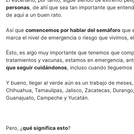
El escenario, por tanto, sigue siendo de extremo peli
personas
, de ahí que sea tan importante que enten
de aquí a un buen rato.
Así que
comencemos por hablar del semáforo
que e
marca el nivel de emergencia o riesgo que vivimos, el
Ésto, es algo muy importante que tenemos que compr
tratamientos y vacunas, estamos en emergencia, an
que seguir cuidándonos
, incluso cuando lleguemos 
Y bueno, llegar al verde aún es un trabajo de meses
Chihuahua, Tamaulipas, Jalisco, Zacatecas, Durango,
Guanajuato, Campeche y Yucatán.
Pero, ¿
qué significa esto
?