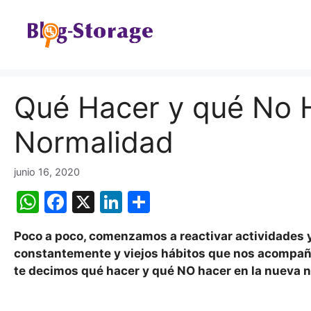
Saltar
al
contenido
Qué Hacer y qué No 
Normalidad
junio 16, 2020
W
F
X
Li
C
h
a
n
o
Poco a poco, comenzamos a reactivar actividades y
at
c
k
m
constantemente y viejos hábitos que nos acompañar
s
e
e
p
te decimos qué hacer y qué NO hacer en la nueva no
A
b
dI
ar