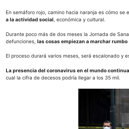
p
o
n
tir
p
o
En semáforo rojo, camino hacia naranja es cómo se en
k
a la actividad social
, económica y cultural.
Durante poco más de dos meses la Jornada de Sana Dis
defunciones,
las cosas empiezan a marchar rumbo a
El proceso durará varios meses, será escalonado y es
La presencia del coronavirus en el mundo continua
cual la cifra de decesos podría llegar a los 35 mil.