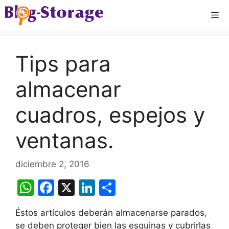
Saltar
Me
al
contenido
Tips para
almacenar
cuadros, espejos y
ventanas.
diciembre 2, 2016
W
F
X
Li
C
h
a
n
o
Éstos artículos deberán almacenarse parados,
at
c
k
m
se deben proteger bien las esquinas y cubrirlas