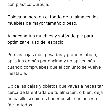
s
e
e
p
con plástico burbuja.
A
b
dI
ar
Coloca primero en el fondo de tu almacén los
p
o
n
tir
muebles de mayor tamaño o peso.
p
o
k
Almacena tus muebles y sofás de pie para
optimizar el uso del espacio.
Pon las cajas más pesadas y grandes abajo,
apila las demás por encima y no apiles más
cuando compruebes que el conjunto se vuelve
inestable.
Ubica las cajas y objetos que vayas a necesitar
cerca de la entrada de tu almacén, o bien, deja
un pasillo si quieres hacer posible un acceso
fácil a todos.