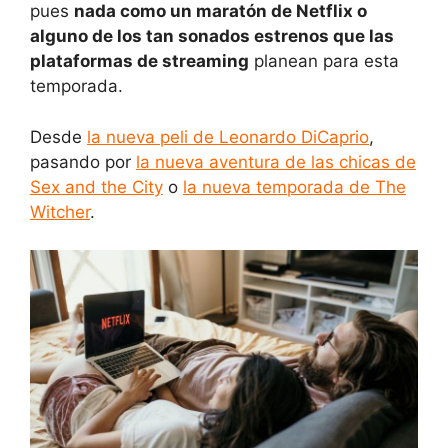
pues
nada como un maratón de Netflix o
alguno de los tan sonados estrenos que las
plataformas de streaming
planean para esta
temporada.
Desde
la nueva peli de Leonardo DiCaprio
,
pasando por
la nueva aventura de las chicas de
Sex and the City
o
la nueva temporada de The
Witcher
.