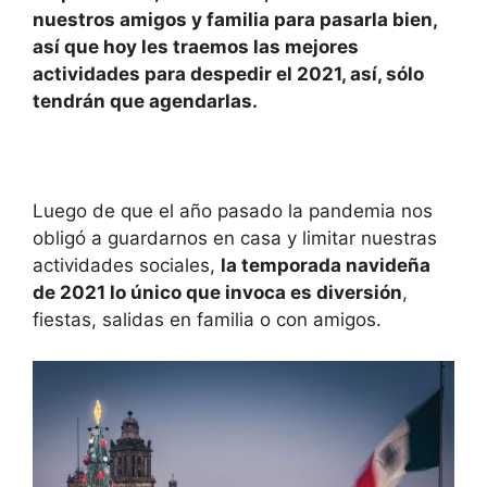
s
e
e
p
nuestros amigos y familia para pasarla bien,
A
b
dI
ar
así que hoy les traemos las mejores
actividades para despedir el 2021, así, sólo
p
o
n
tir
tendrán que agendarlas.
p
o
k
Luego de que el año pasado la pandemia nos
obligó a guardarnos en casa y limitar nuestras
actividades sociales,
la temporada navideña
de 2021 lo único que invoca es diversión
,
fiestas, salidas en familia o con amigos.