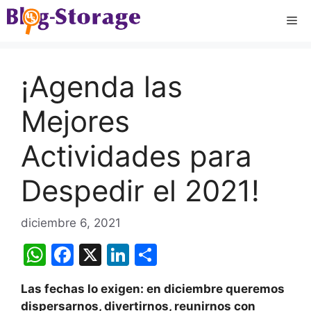
Saltar
Me
al
contenido
¡Agenda las
Mejores
Actividades para
Despedir el 2021!
diciembre 6, 2021
W
F
X
Li
C
h
a
n
o
Las fechas lo exigen: en diciembre queremos
at
c
k
m
dispersarnos, divertirnos, reunirnos con