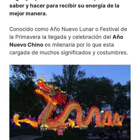
saber y hacer para recibir su energía de la
p
o
n
tir
mejor manera.
p
o
k
Conocido como Año Nuevo Lunar o Festival de
la Primavera la llegada y celebración del
Año
Nuevo Chino
es milenaria por lo que esta
cargada de muchos significados y costumbres.