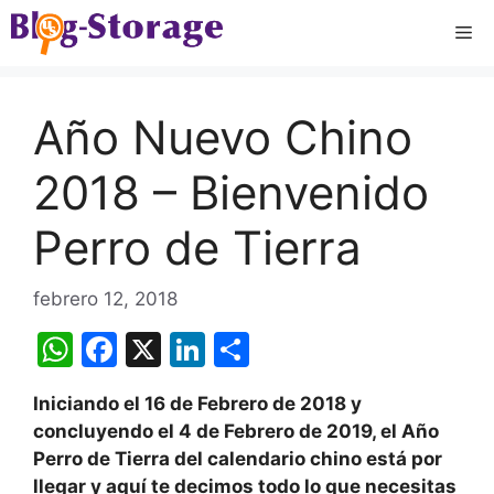
Saltar
Me
al
contenido
Año Nuevo Chino
2018 – Bienvenido
Perro de Tierra
febrero 12, 2018
W
F
X
Li
C
h
a
n
o
Iniciando el 16 de Febrero de 2018 y
at
c
k
m
concluyendo el 4 de Febrero de 2019, el Año
s
e
e
p
Perro de Tierra del calendario chino está por
A
b
dI
ar
llegar y aquí te decimos todo lo que necesitas