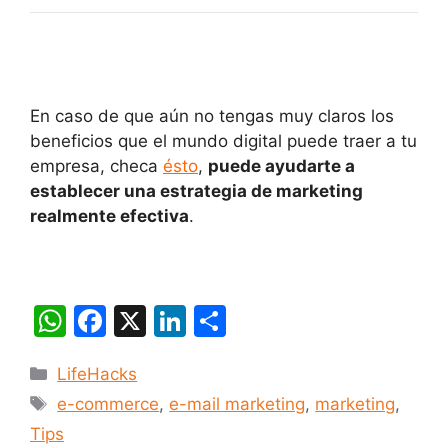
En caso de que aún no tengas muy claros los
beneficios que el mundo digital puede traer a tu
empresa, checa
ésto
,
puede ayudarte a
establecer una estrategia de marketing
realmente efectiva
.
W
F
X
Li
C
h
a
n
o
Categorías
LifeHacks
at
c
k
m
Etiquetas
e-commerce
,
e-mail marketing
,
marketing
,
s
e
e
p
Tips