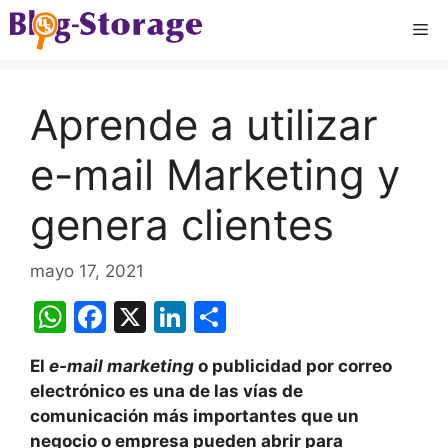
Saltar
Me
al
contenido
Aprende a utilizar
e-mail Marketing y
genera clientes
mayo 17, 2021
W
F
X
Li
C
h
a
n
o
El
e-mail marketing
o publicidad por correo
at
c
k
m
electrónico es una de las vías de
s
e
e
p
comunicación más importantes que un
A
b
dI
ar
negocio o empresa pueden abrir para