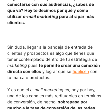
conectarse con sus audiencias, ¿sabes de
p
o
n
tir
qué va? Hoy te decimos por qué y cómo
p
o
utilizar
e-mail marketing
para atrapar más
k
clientes.
Sin duda, llegar a la bandeja de entrada de
clientes y prospectos es algo que tienes que
tener contemplado dentro de tu estrategia de
marketing
pues
te permite crear una conexión
directa con ellos
y lograr que se
fidelicen
con
tu marca o productos.
Y es que el
e-mail marketing
es, hoy por hoy,
una de los canales más redituables en términos
de conversión, de hecho,
sobrepasa por
mucho a la tasa de conversión de las redes