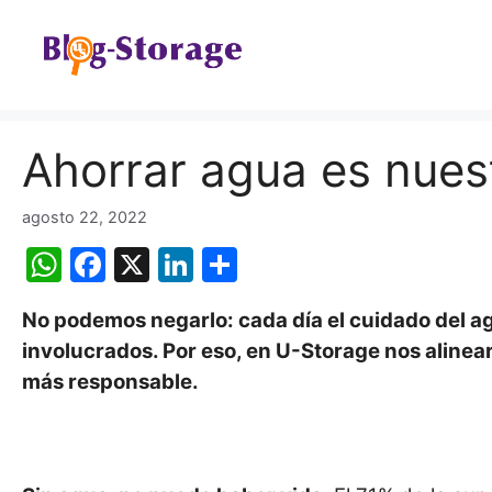
Saltar
al
contenido
Ahorrar agua es nues
agosto 22, 2022
W
F
X
Li
C
h
a
n
o
No podemos negarlo: cada día el cuidado del a
at
c
k
m
involucrados. Por eso, en U-Storage nos alinear
s
e
e
p
más responsable.
A
b
dI
ar
p
o
n
tir
p
o