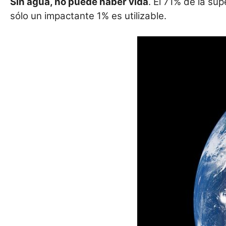
Sin agua, no puede haber vida
. El 71% de la su
k
sólo un impactante 1% es utilizable.