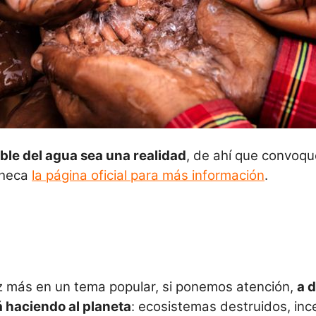
ble del agua sea una realidad
, de ahí que convoqu
 checa
la página oficial para más información
.
z más en un tema popular, si ponemos atención,
a 
á haciendo al planeta
: ecosistemas destruidos, in