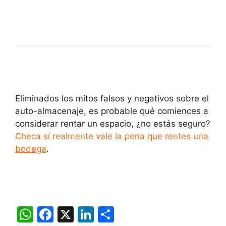
Eliminados los mitos falsos y negativos sobre el
auto-almacenaje, es probable qué comiences a
considerar rentar un espacio, ¿no estás seguro?
Checa sí realmente vale la pena que rentes una
bodega
.
W
F
X
Li
C