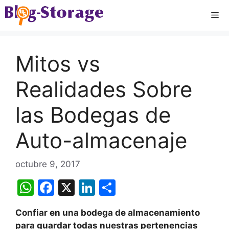
Saltar
Me
al
contenido
Mitos vs
Realidades Sobre
las Bodegas de
Auto-almacenaje
octubre 9, 2017
W
F
X
Li
C
h
a
n
o
Confiar en una bodega de almacenamiento
at
c
k
m
para guardar todas nuestras pertenencias