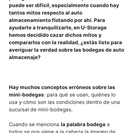
s
e
e
p
puede ser difícil, especialmente cuando hay
A
b
dI
ar
tantos mitos respecto al auto
almacenamiento flotando por ahí. Para
p
o
n
tir
ayudarte a tranquilizarte, en U-Storage
p
o
hemos decidido cazar dichos mitos y
k
compararlos con la realidad, ¿estás listo para
averiguar la verdad sobre las bodegas de auto
almacenaje?
Hay muchos conceptos erróneos sobre las
mini-bodegas
: para qué se usan, quiénes lo
usa y cómo son las condiciones dentro de una
sucursal de mini-bodegas.
Cuando se menciona
la palabra bodega
a
todos se nos viene a la cabeza la imagen de